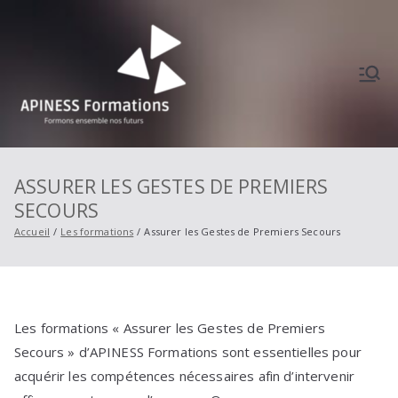
Aller
au
contenu
APINES
Formons ensemble
nos futurs
S
ASSURER LES GESTES DE PREMIERS
SECOURS
Formati
Accueil
Les formations
Assurer les Gestes de Premiers Secours
ons
Les formations « Assurer les Gestes de Premiers
Secours » d’APINESS Formations sont essentielles pour
acquérir les compétences nécessaires afin d’intervenir