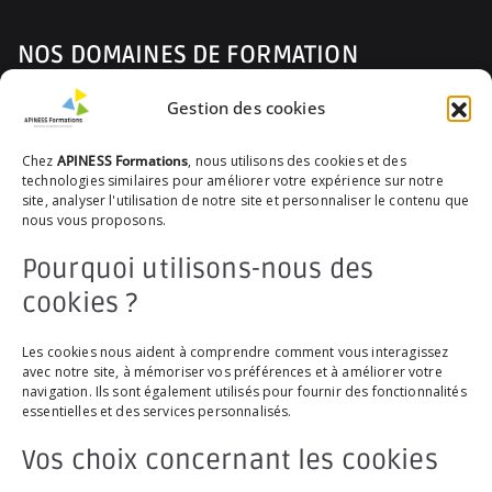
NOS DOMAINES DE FORMATION
Gestion des cookies
Prévenir les Risques Professionnels
Parcours du Nouvel Arrivant
Chez
APINESS Formations
, nous utilisons des cookies et des
technologies similaires pour améliorer votre expérience sur notre
Encourager la Santé et le Bien-être
site, analyser l'utilisation de notre site et personnaliser le contenu que
nous vous proposons.
Assurer les Gestes de Premiers Secours
Pourquoi utilisons-nous des
Apprécier la Vie en Rêve-Evolution
cookies ?
Favoriser le collectif
Les cookies nous aident à comprendre comment vous interagissez
avec notre site, à mémoriser vos préférences et à améliorer votre
LIENS PRATIQUES
navigation. Ils sont également utilisés pour fournir des fonctionnalités
essentielles et des services personnalisés.
Foire aux Questions
Vos choix concernant les cookies
Politique de confidentialité