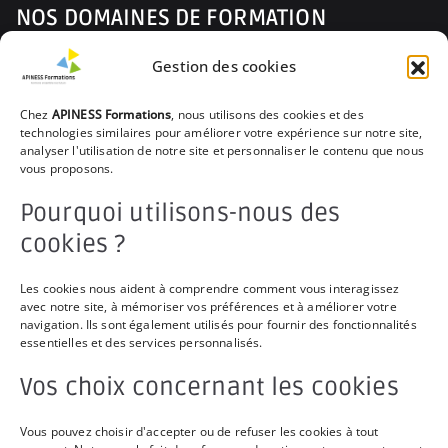
NOS DOMAINES DE FORMATION
Gestion des cookies
Prévenir les Risques Professionnels
Parcours du Nouvel Arrivant
Chez
APINESS Formations
, nous utilisons des cookies et des
technologies similaires pour améliorer votre expérience sur notre site,
Encourager la Santé et le Bien-être
analyser l'utilisation de notre site et personnaliser le contenu que nous
vous proposons.
Assurer les Gestes de Premiers Secours
Pourquoi utilisons-nous des
Apprécier la Vie en Rêve-Evolution
cookies ?
Favoriser le collectif
Les cookies nous aident à comprendre comment vous interagissez
avec notre site, à mémoriser vos préférences et à améliorer votre
LIENS PRATIQUES
navigation. Ils sont également utilisés pour fournir des fonctionnalités
essentielles et des services personnalisés.
Foire aux Questions
Vos choix concernant les cookies
Politique de confidentialité
Vous pouvez choisir d'accepter ou de refuser les cookies à tout
Mentions légales