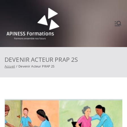
Aller
au
contenu
APINES
Formons ensemble
nos futurs
S
DEVENIR ACTEUR PRAP 2S
Formati
Accueil
Devenir Acteur PRAP 2S
ons