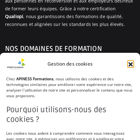
aux personnes en reconversion et aux employeurs désireux
de former leurs équipes. Grâce à notre certification
Qualiopi
, nous garantissons des formations de qualité,
reconnues et alignées sur les standards les plus élevés.
NOS DOMAINES DE FORMATION
Gestion des cookies
Prévenir les Risques Professionnels
Parcours du Nouvel Arrivant
Chez
APINESS Formations
, nous utilisons des cookies et des
technologies similaires pour améliorer votre expérience sur notre site,
Encourager la Santé et le Bien-être
analyser l'utilisation de notre site et personnaliser le contenu que nous
vous proposons.
Assurer les Gestes de Premiers Secours
Pourquoi utilisons-nous des
Apprécier la Vie en Rêve-Evolution
cookies ?
Favoriser le collectif
Les cookies nous aident à comprendre comment vous interagissez
avec notre site, à mémoriser vos préférences et à améliorer votre