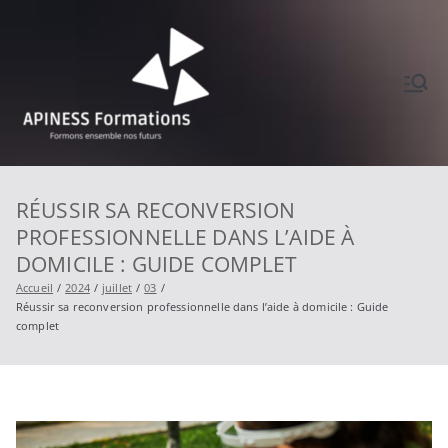
Aller
au
contenu
APINES
Formons ensemble
nos futurs
S
RÉUSSIR SA RECONVERSION
PROFESSIONNELLE DANS L’AIDE À
Formati
DOMICILE : GUIDE COMPLET
Accueil
2024
juillet
03
ons
Réussir sa reconversion professionnelle dans l’aide à domicile : Guide
complet