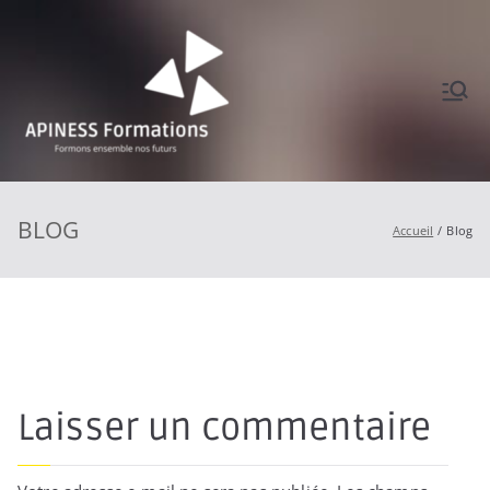
Aller
au
contenu
APINES
Formons ensemble
nos futurs
S
BLOG
Accueil
Blog
Formati
ons
Laisser un commentaire