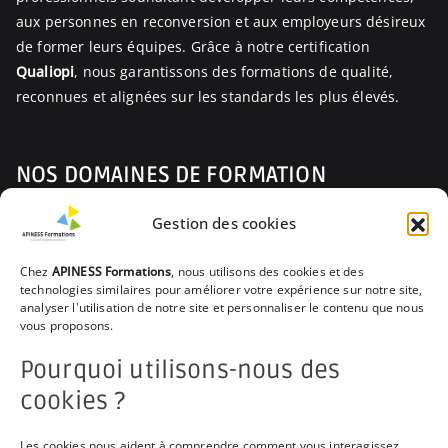
aux personnes en reconversion et aux employeurs désireux
de former leurs équipes. Grâce à notre certification
Qualiopi
, nous garantissons des formations de qualité,
reconnues et alignées sur les standards les plus élevés.
NOS DOMAINES DE FORMATION
Gestion des cookies
Prévenir les Risques Professionnels
Parcours du Nouvel Arrivant
Chez
APINESS Formations
, nous utilisons des cookies et des
technologies similaires pour améliorer votre expérience sur notre site,
Encourager la Santé et le Bien-être
analyser l'utilisation de notre site et personnaliser le contenu que nous
vous proposons.
Assurer les Gestes de Premiers Secours
Pourquoi utilisons-nous des
Apprécier la Vie en Rêve-Evolution
cookies ?
Favoriser le collectif
Les cookies nous aident à comprendre comment vous interagissez